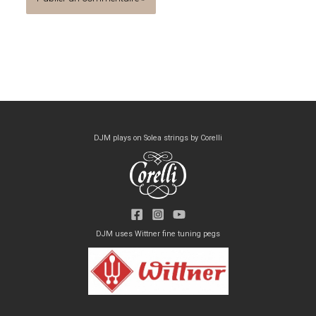
DJM plays on Solea strings by Corelli
DJM uses Wittner fine tuning pegs