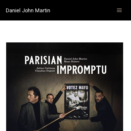
Aller
Main
au
Daniel John Martin
Men
contenu