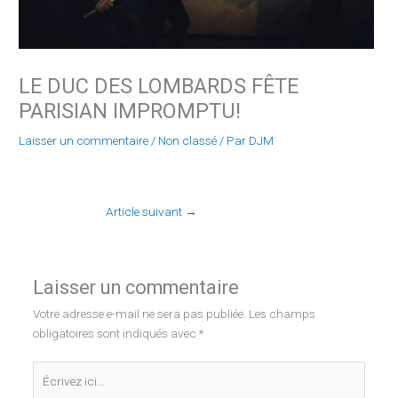
LE DUC DES LOMBARDS FÊTE
PARISIAN IMPROMPTU!
Laisser un commentaire
/
Non classé
/ Par
DJM
Article suivant
→
Laisser un commentaire
Votre adresse e-mail ne sera pas publiée.
Les champs
obligatoires sont indiqués avec
*
Écrivez
ici…